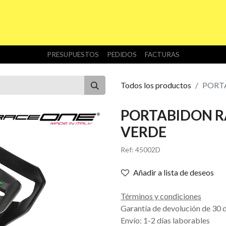
INICIO
TIENDA
NOSOTROS
DESCARGAS
PRESUPUESTOS
PEDIDOS
FACTURAS
Todos los productos
PORT
PORTABIDON R
VERDE
Ref:
45002D
Añadir a lista de deseos
Términos y condiciones
Garantía de devolución de 30 
Envío: 1-2 días laborables