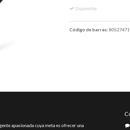
Disponible
Código de barras:
80527471
C
gente apasionada cuya meta es ofrecer una