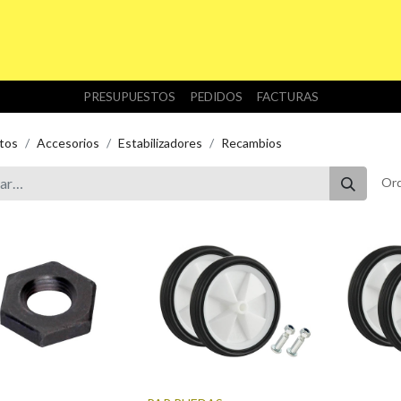
INICIO
TIENDA
NOSOTROS
DESCARGAS
PRESUPUESTOS
PEDIDOS
FACTURAS
tos
Accesorios
Estabilizadores
Recambios
Ord