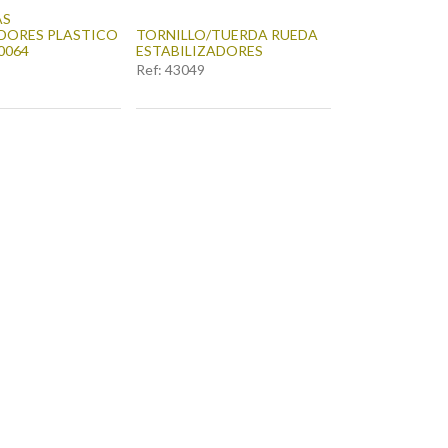
AS
ADORES PLASTICO
TORNILLO/TUERDA RUEDA
0064
ESTABILIZADORES
Ref:
43049