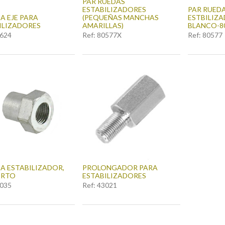
PAR RUEDAS
ESTABILIZADORES
PAR RUED
A EJE PARA
(PEQUEÑAS MANCHAS
ESTBILIZ
ILIZADORES
AMARILLAS)
BLANCO-8
624
Ref:
80577X
Ref:
80577
A ESTABILIZADOR,
PROLONGADOR PARA
ORTO
ESTABILIZADORES
035
Ref:
43021