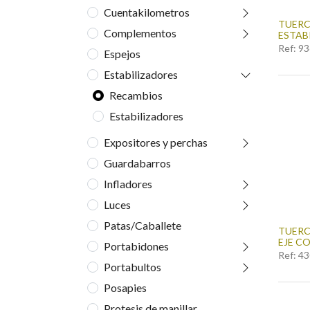
Cuentakilometros
TUERC
Complementos
ESTAB
Ref:
93
Espejos
Estabilizadores
Recambios
Estabilizadores
Expositores y perchas
Guardabarros
Infladores
Luces
Patas/Caballete
TUERC
EJE C
Portabidones
Ref:
43
Portabultos
Posapies
Protesis de manillar