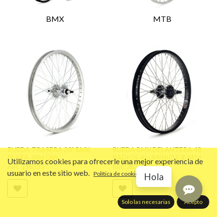
BMX
MTB
RUEDA TRASERA 20" BMX
RUEDA BMX DELANTERA 48
PLATA, 48H QW
RADIOS ALUMINIO EJE M14
Utilizamos cookies para ofrecerle una mejor experiencia de
Ref:
15833T
Ref:
38350D
usuario en este sitio web.
Política de cookies
Hola
Solo las necesarias
Acepto